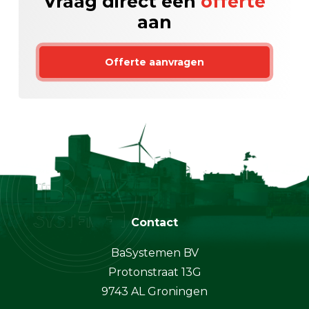
Vraag direct een
offerte
aan
Offerte aanvragen
Contact
BaSystemen BV
Protonstraat 13G
9743 AL Groningen