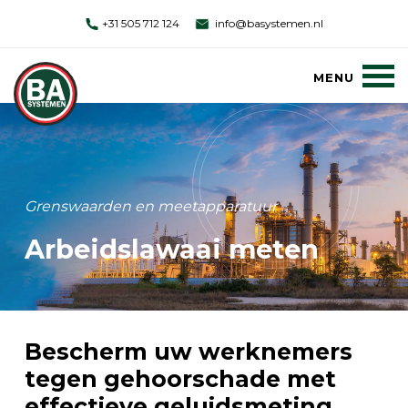
+31 505 712 124
info@basystemen.nl
Grenswaarden en meetapparatuur
Arbeidslawaai meten
Bescherm uw werknemers
tegen gehoorschade met
effectieve geluidsmeting