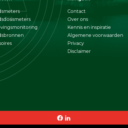
dsmeters
Contact
dsdosismeters
Over ons
ingsmonitoring
Kennis en inspiratie
dsbronnen
Algemene voorwaarden
soires
Privacy
Disclaimer