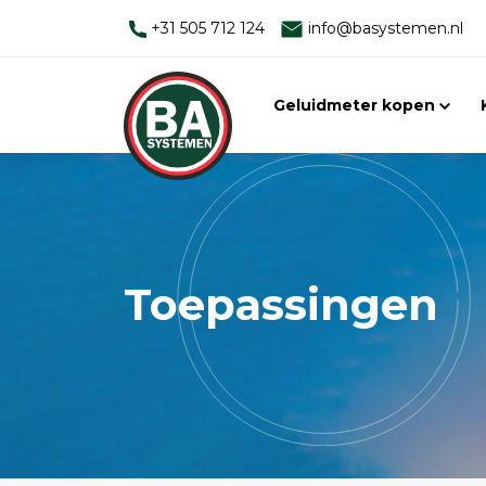
+31 505 712 124
info@basystemen.nl
Geluidmeter kopen
Toepassingen
Verkoop
Bekijk in dit menu een greep van d
u bij BaSystemen kunt aanschaffen. 
samen met ons, of ontvangt u graa
mensen staan u maar al te graag t