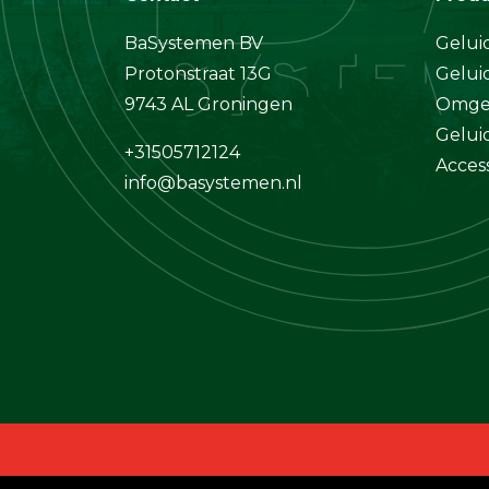
BaSystemen BV
Gelui
Protonstraat 13G
Gelui
9743 AL Groningen
Omgev
Gelui
+31505712124
Acces
info@basystemen.nl