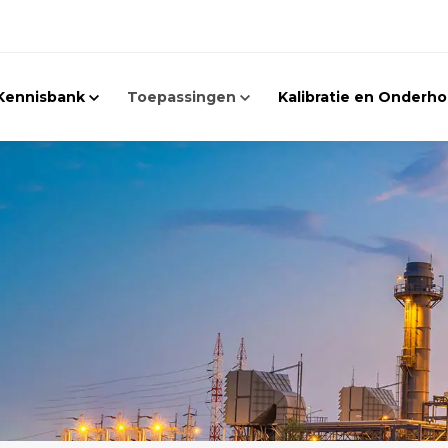
Kennisbank
Toepassingen
Kalibratie en Onderh
Geluidmeters
Geluidsdosismeters
e geluidmeters die
Kijkt u liever
Omgevingsmonitor
g advies? Onze
Geluidsbronnen
e woord!