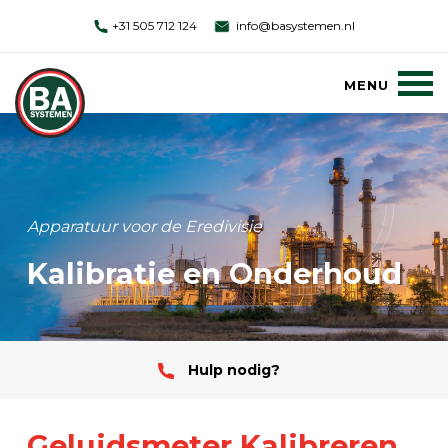
+31 505 712 124
info@basystemen.nl
Apparatuur voor de Eredivisie
Kalibratie en Onderhoud
Hulp nodig?
Geluidsmeter Kalibreren