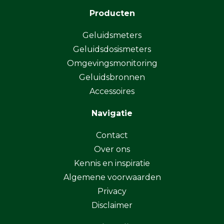
Producten
De datum van kalibratie en herkalibratie
Geluidsmeters
Geluidsdosismeters
Het gebruikte referentieapparaat
Omgevingsmonitoring
Geluidsbronnen
Accessoires
Eventuele opmerkingen en
Navigatie
meetresultaten
Contact
Over ons
Kennis en inspiratie
Algemene voorwaarden
Privacy
Disclaimer