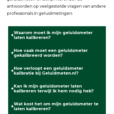
antwoorden op veelgestelde vragen van andere
professionals in geluidmetingen:
Waarom moet ik mijn geluidsmeter
+
laten kalibreren?
Hoe vaak moet een geluidsmeter
+
Kalibratie zorgt ervoor dat jouw geluidsmeter
gekalibreerd worden?
betrouwbare en nauwkeurige
meetresultaten blijft geven. Door slijtage,
Hoe verloopt een geluidsmeter
+
Wij adviseren om je geluidsmeter minimaal
kalibratie bij Geluidmeten.nl?
veroudering en omgevingsinvloeden kunnen
één keer per jaar
te laten kalibreren. Dit is
metingen afwijken. Periodieke kalibratie
ook vaak verplicht bij certificeringen, audits en
Kan ik mijn geluidsmeter laten
+
voorkomt onbetrouwbare metingen en
Geluidmeten.nl is onderdeel van BaSystemen.
kalibreren terwijl ik hem nodig heb?
voor het waarborgen van meetzekerheid in
voldoet aan wettelijke eisen en arbo-
Wij hebben jarenlange ervaring met de
arbeidsomstandigheden
richtlijnen.
kalibratie van geluidmeters,
Wat kost het om mijn geluidsmeter te
+
Ja! Wij regelen een
vervangende
laten kalibreren?
geluidsdosismeters en omgevingsmonitoren
geluidsmeter
voor je tijdens de